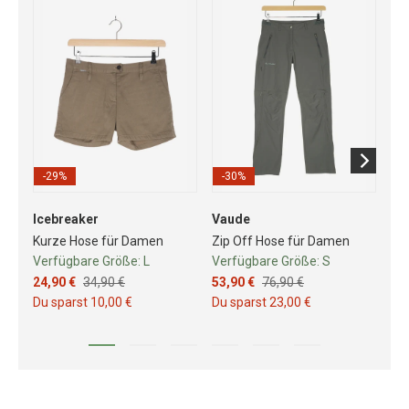
-29%
-30%
-
Icebreaker
Vaude
Fjä
Kurze Hose für Damen
Zip Off Hose für Damen
Wa
Verfügbare Größe:
L
Verfügbare Größe:
S
Ve
24,90 €
34,90 €
53,90 €
76,90 €
85
Du sparst 10,00 €
Du sparst 23,00 €
Du 