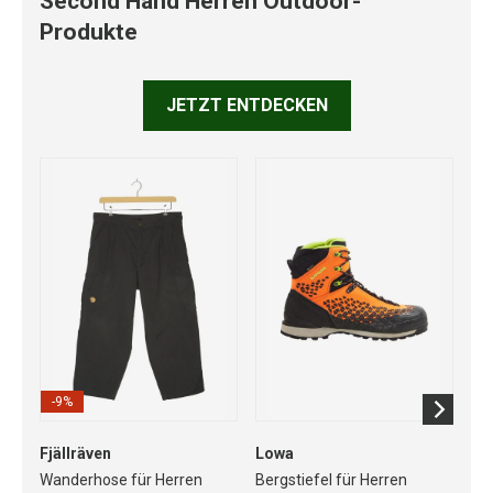
Second Hand Herren Outdoor-
Produkte
JETZT ENTDECKEN
-9%
-
Fjällräven
Lowa
Ma
Wanderhose für Herren
Bergstiefel für Herren
Sof