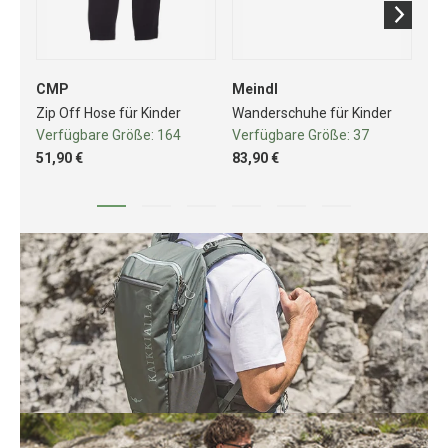
CMP
Meindl
C
Zip Off Hose für Kinder
Wanderschuhe für Kinder
Iso
Verfügbare Größe:
164
Verfügbare Größe:
37
Ve
51,90 €
83,90 €
76