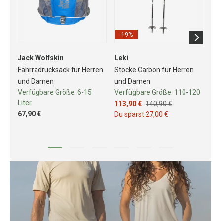
-19%
Jack Wolfskin
Leki
Sa
Fahrradrucksack für Herren
Stöcke Carbon für Herren
Tra
und Damen
und Damen
He
Verfügbare Größe:
6-15
Verfügbare Größe:
110-120
Ve
Liter
113,90 €
140,90 €
85
67,90 €
Du sparst 27,00 €