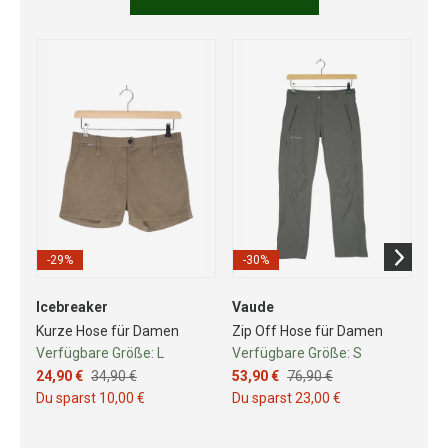
-29%
-30%
Icebreaker
Vaude
Sa
Kurze Hose für Damen
Zip Off Hose für Damen
T-S
Verfügbare Größe:
L
Verfügbare Größe:
S
Ve
24,90 €
34,90 €
53,90 €
76,90 €
26
Du sparst 10,00 €
Du sparst 23,00 €