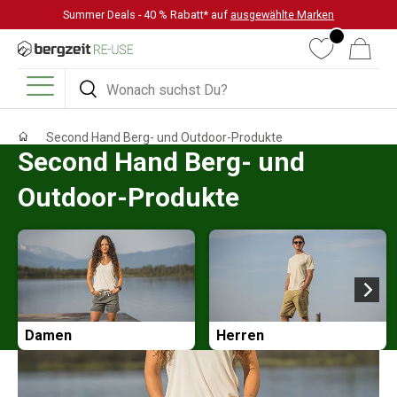
Summer Deals - 40 % Rabatt* auf
ausgewählte Marken
DIREKT ZUM INHALT
Wunschliste
Warenkorb
Suchen
Suchen
Menü
Second Hand Berg- und Outdoor-Produkte
Second Hand Berg- und
Outdoor-Produkte
Damen
Herren