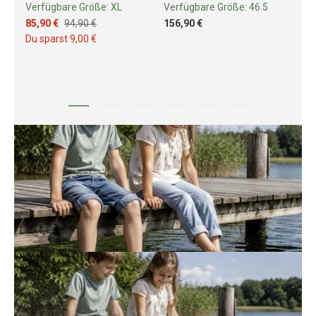
Verfügbare Größe:
XL
Verfügbare Größe:
46.5
Ve
85,90 €
94,90 €
156,90 €
29
Du sparst 9,00 €
Du 